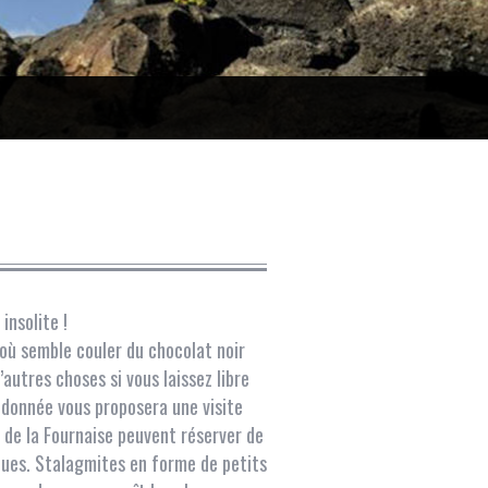
insolite !
’où semble couler du chocolat noir
autres choses si vous laissez libre
ndonnée vous proposera une visite
n de la Fournaise peuvent réserver de
nues. Stalagmites en forme de petits