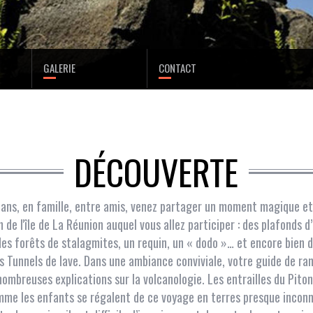
GALERIE
CONTACT
DÉCOUVERTE
 ans, en famille, entre amis, venez partager un moment magique et 
de l'île de La Réunion auquel vous allez participer : des plafonds d
es forêts de stalagmites, un requin, un « dodo »… et encore bien d’
s Tunnels de lave. Dans une ambiance conviviale, votre guide de ra
nombreuses explications sur la volcanologie. Les entrailles du Pito
comme les enfants se régalent de ce voyage en terres presque incon