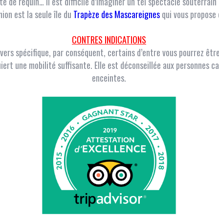
e de requin… il est difficile d’imaginer un tel spectacle souterrain
ion est la seule île du
Trapèze des Mascareignes
qui vous propose 
CONTRES INDICATIONS
vers spécifique, par conséquent, certains d’entre vous pourrez êtr
iert une mobilité suffisante. Elle est déconseillée aux personnes
enceintes.