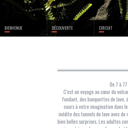
BIENVENUE
DÉCOUVERTE
CIRCUIT
De 7 à 77
C’est un voyage au cœur du volcan 
fondant, des banquettes de lave, d
cours à votre imagination dans le
inédite des tunnels de lave avec de 
bien belles surprises. Les adultes 