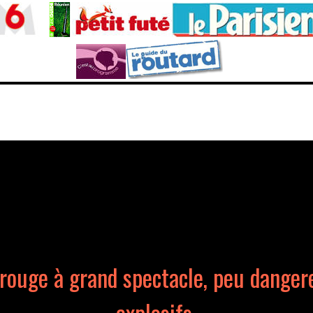
 rouge à grand spectacle, peu danger
explosifs.