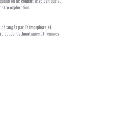
 quand on ne connaît le volcan que vu
cette exploration.
e dérangés par l’atmosphère et
 cardiaques, asthmatiques et femmes