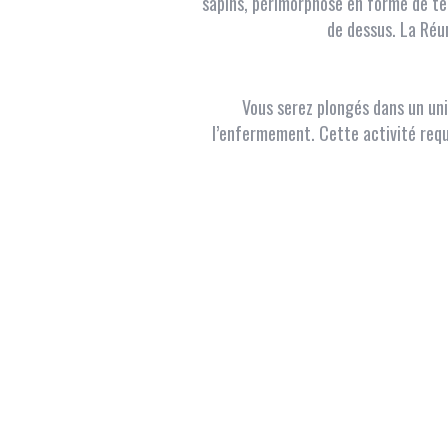
sapins, périmorphose en forme de têt
de dessus. La Réun
Vous serez plongés dans un uni
l’enfermement. Cette activité requ